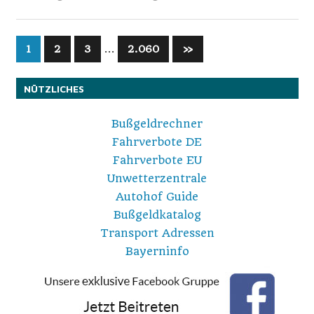
Seitennummerierung
…
Nächste
1
2
3
2.060
»
Beiträge
der
NÜTZLICHES
Beiträge
Bußgeldrechner
Fahrverbote DE
Fahrverbote EU
Unwetterzentrale
Autohof Guide
Bußgeldkatalog
Transport Adressen
Bayerninfo