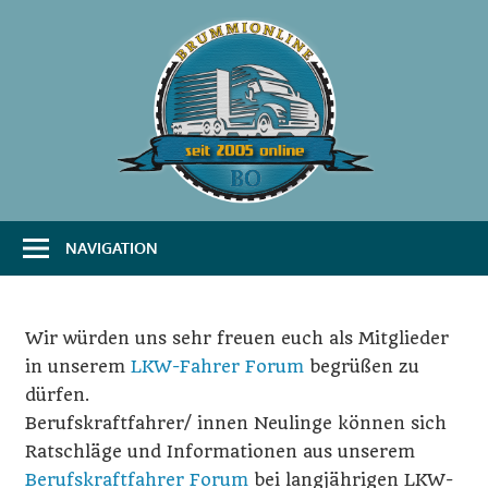
Zum
Inhalt
springen
B
Das
Portal
r
für
Transport
u
und
Logistik
NAVIGATION
m
m
Wir würden uns sehr freuen euch als Mitglieder
i
in unserem
LKW-Fahrer Forum
begrüßen zu
O
dürfen.
Berufskraftfahrer/ innen Neulinge können sich
n
Ratschläge und Informationen aus unserem
l
Berufskraftfahrer Forum
bei langjährigen LKW-