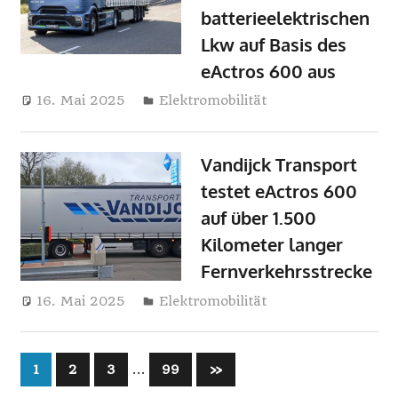
batterieelektrischen
i
Lkw auf Basis des
n
eActros 600 aus
e
16. Mai 2025
Harry
Elektromobilität
Vandijck Transport
testet eActros 600
auf über 1.500
Kilometer langer
Fernverkehrsstrecke
16. Mai 2025
Harry
Elektromobilität
Seitennummerierung
…
Nächste
1
2
3
99
»
Beiträge