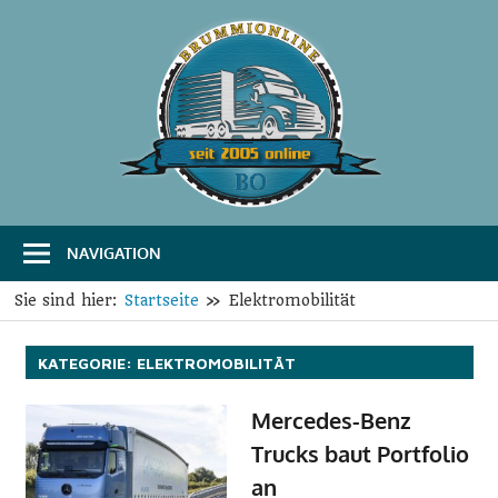
Zum
Inhalt
springen
B
Das
Portal
r
für
Transport
u
und
Logistik
NAVIGATION
m
m
Sie sind hier:
Startseite
Elektromobilität
i
KATEGORIE:
ELEKTROMOBILITÄT
O
Mercedes-Benz
n
Trucks baut Portfolio
l
an