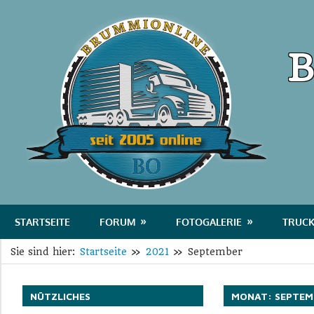
Zum
Bru
Inhalt
springen
B
Das
Portal
STARTSEITE
FORUM
FOTOGALERIE
TRUCK
für
Sie sind hier:
Startseite
2021
September
Transport
und
Logistik
NÜTZLICHES
MONAT:
SEPTEM