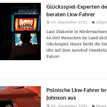
Glücksspiel-Experten de
beraten Lkw-Fahrer
29. September 2021
Harry
Allge
Laut Diakonie in Niedersachse
45.000 Menschen im Land süch
Glücksspiel. Heute berät die Di
Uhr auf dem Autohof Osnabrü
Fahrer
Polnische Lkw-Fahrer b
Johnson aus
29. September 2021
Harry
News