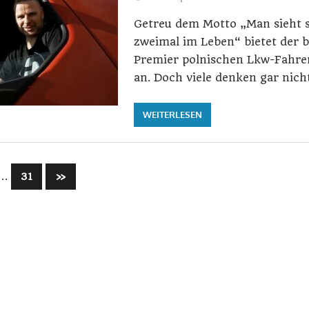
Getreu dem Motto „Man sieht 
zweimal im Leben“ bietet der b
Premier polnischen Lkw-Fahre
an. Doch viele denken gar nich
WEITERLESEN
ummerierung
…
Nächste
31
»
Beiträge