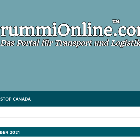
mmiOnline
™
rummiOnline
.c
Das Portal für Transport und Logistik
STOP CANADA
BER 2021