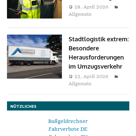
i
28. April 2026
Elisa
Allgemein
Wolf
n
e
Stadtlogistik extrem:
Besondere
Herausforderungen
im Umzugsverkehr
22. April 2026
Elisa
Allgemein
Wolf
NÜTZLICHES
Bußgeldrechner
Fahrverbote DE