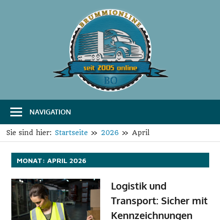
Zum
Inhalt
springen
B
Das
Portal
r
für
Transport
u
und
Logistik
NAVIGATION
m
m
Sie sind hier:
Startseite
2026
April
i
MONAT:
APRIL 2026
O
Logistik und
n
Transport: Sicher mit
l
Kennzeichnungen