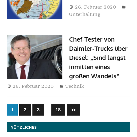
i
26. Februar 2020
Unterhaltung
Harry
n
e
Chef-Tester von
Daimler-Trucks über
Diesel: „Sind längst
inmitten eines
großen Wandels“
26. Februar 2020
Harry
Technik
Seitennummerierung
…
Nächste
1
2
3
18
»
Beiträge
der
NÜTZLICHES
Beiträge