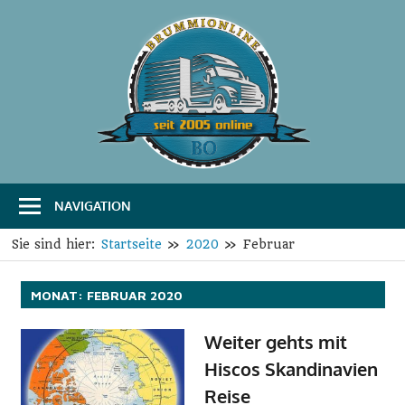
Zum
Inhalt
springen
B
Das
Portal
r
für
Transport
u
und
Logistik
NAVIGATION
m
m
Sie sind hier:
Startseite
2020
Februar
i
MONAT:
FEBRUAR 2020
O
Weiter gehts mit
n
Hiscos Skandinavien
l
Reise