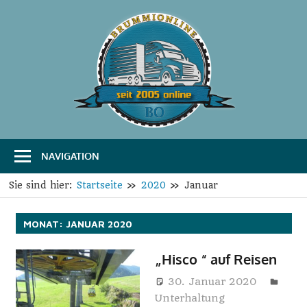
Zum
Inhalt
springen
B
Das
Portal
r
für
Transport
u
und
Logistik
NAVIGATION
m
m
Sie sind hier:
Startseite
2020
Januar
i
MONAT:
JANUAR 2020
O
„Hisco “ auf Reisen
n
30. Januar 2020
l
Unterhaltung
Harry