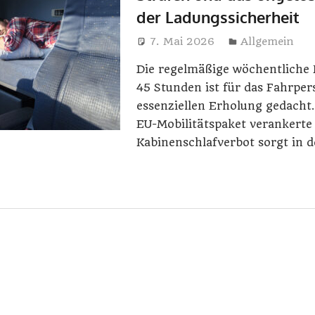
der Ladungssicherheit
7. Mai 2026
Elisa Wolf
Allgemein
Die regelmäßige wöchentliche 
45 Stunden ist für das Fahrper
essenziellen Erholung gedacht
EU-Mobilitätspaket verankerte
Kabinenschlafverbot sorgt in d
ummerierung
hste
räge