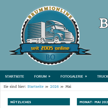
Zum
Bru
Inhalt
springen
B
Das
Portal
STARTSEITE
FORUM
FOTOGALERIE
TRUCK
für
Sie sind hier:
Startseite
2026
Mai
Transport
und
Logistik
NÜTZLICHES
MONAT:
MAI 20