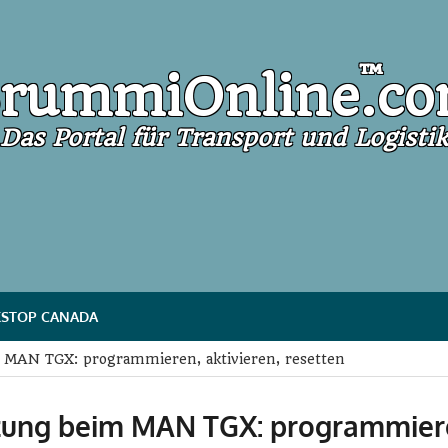
mmiOnline
™
rummiOnline
.c
Das Portal für Transport und Logistik
STOP CANADA
 MAN TGX: programmieren, aktivieren, resetten
zung beim MAN TGX: programmier