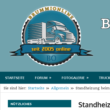
Zum
Bru
Inhalt
springen
B
Das
Portal
STARTSEITE
FORUM
FOTOGALERIE
TRUCK
für
Sie sind hier:
Startseite
Allgemein
Standheizung beim
Transport
und
Standhei
Logistik
NÜTZLICHES