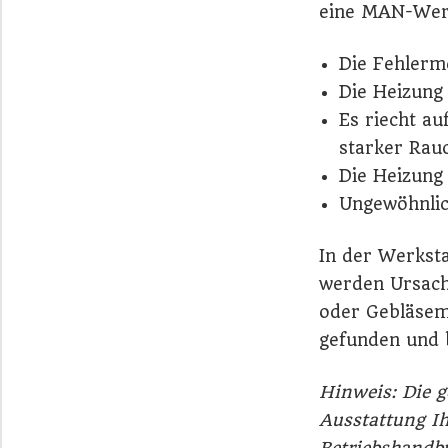
eine MAN-Werk
Die Fehlerm
Die Heizung 
Es riecht au
starker Rau
Die Heizung 
Ungewöhnlic
In der Werksta
werden Ursach
oder Gebläsem
gefunden und 
Hinweis: Die 
Ausstattung I
Betriebshandb