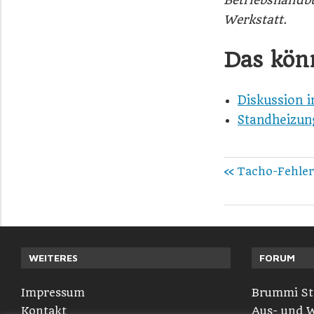
Werkstatt.
Das könn
Diskussion
Standheizun
Beitrags
Vorheriger
Tacho-Fehler
Beitrag:
WEITERES
FORUM
Impressum
Brummi St
Kontakt
Aus- und W