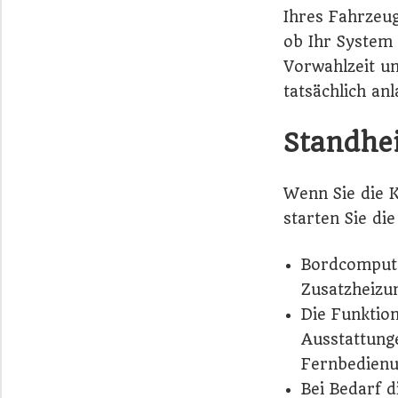
Ihres Fahrzeu
ob Ihr System 
Vorwahlzeit un
tatsächlich anl
Standhei
Wenn Sie die 
starten Sie di
Bordcompute
Zusatzheizu
Die Funktion
Ausstattunge
Fernbedienu
Bei Bedarf d