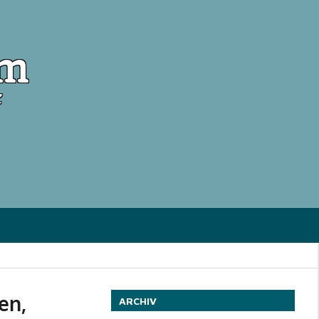
om
en,
ARCHIV