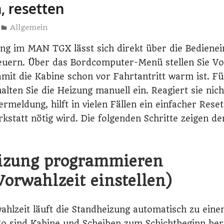
, resetten
Elisa Wolf
Allgemein
ng im MAN TGX lässt sich direkt über die Bedienei
euern. Über das Bordcomputer-Menü stellen Sie Vo
amit die Kabine schon vor Fahrtantritt warm ist. Fü
halten Sie die Heizung manuell ein. Reagiert sie ni
ermeldung, hilft in vielen Fällen ein einfacher Rese
kstatt nötig wird. Die folgenden Schritte zeigen de
izung programmieren
orwahlzeit einstellen)
ahlzeit läuft die Standheizung automatisch zu eine
 So sind Kabine und Scheiben zum Schichtbeginn be