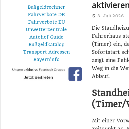
aktivieren
Bußgeldrechner
Fahrverbote DE
3. Juli 2026
Fahrverbote EU
Die Standheizu
Unwetterzentrale
Fahrerhaus st
Autohof Guide
(Timer) ein, d
Bußgeldkatalog
Sofortstart sc
Transport Adressen
Bayerninfo
zeigt eine Fehl
Weg in die Wer
Ablauf.
Standhe
(Timer/V
Mit einer Vorw
Zeitpunkt an.