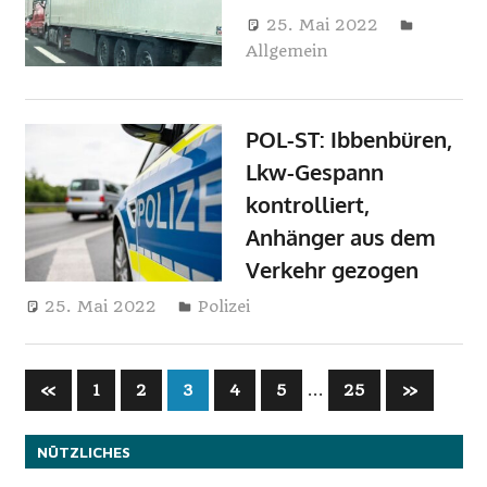
i
25. Mai 2022
Harry
Allgemein
n
e
POL-ST: Ibbenbüren,
Lkw-Gespann
kontrolliert,
Anhänger aus dem
Verkehr gezogen
25. Mai 2022
Harry
Polizei
Seitennummerierung
Vorherige
…
Nächste
«
1
2
3
4
5
25
»
Beiträge
Beiträge
der
NÜTZLICHES
Beiträge