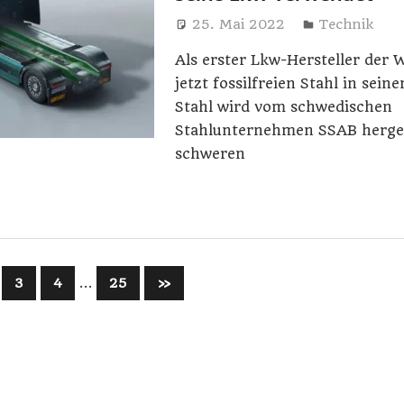
25. Mai 2022
Harry
Technik
Als erster Lkw-Hersteller der 
jetzt fossilfreien Stahl in sein
Stahl wird vom schwedischen
Stahlunternehmen SSAB herges
schweren
ummerierung
…
Nächste
3
4
25
»
Beiträge