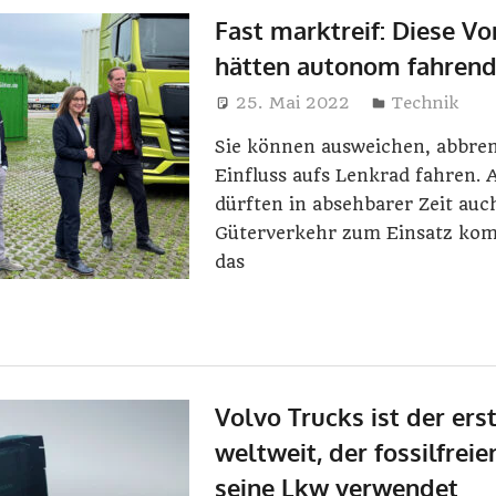
Fast marktreif: Diese V
hätten autonom fahren
25. Mai 2022
Harry
Technik
Sie können ausweichen, abbre
Einfluss aufs Lenkrad fahren.
dürften in absehbarer Zeit auc
Güterverkehr zum Einsatz k
das
Volvo Trucks ist der ers
weltweit, der fossilfreie
seine Lkw verwendet