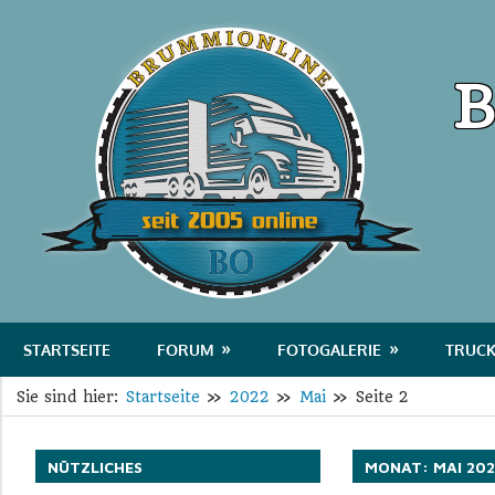
Zum
Bru
Inhalt
springen
B
Das
Portal
STARTSEITE
FORUM
FOTOGALERIE
TRUCK
für
Sie sind hier:
Startseite
2022
Mai
Seite 2
Transport
und
Logistik
NÜTZLICHES
MONAT:
MAI 20