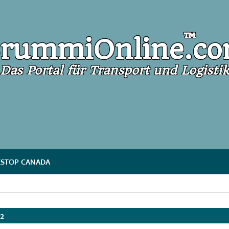
mmiOnline
™
rummiOnline
.c
Das Portal für Transport und Logistik
STOP CANADA
22