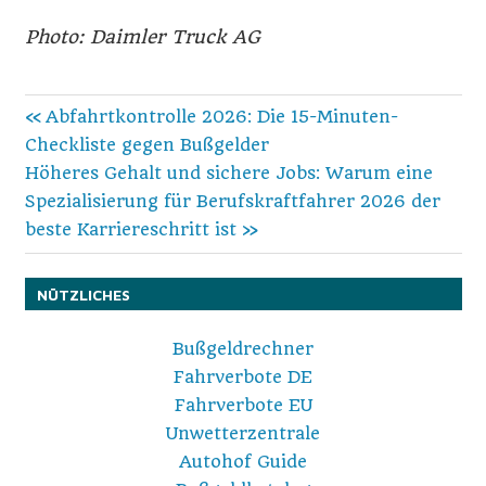
Photo: Daimler Truck AG
Beitragsnavigation
Vorheriger
Abfahrtkontrolle 2026: Die 15-Minuten-
Beitrag:
Checkliste gegen Bußgelder
Nächster
Höheres Gehalt und sichere Jobs: Warum eine
Beitrag:
Spezialisierung für Berufskraftfahrer 2026 der
beste Karriereschritt ist
NÜTZLICHES
Bußgeldrechner
Fahrverbote DE
Fahrverbote EU
Unwetterzentrale
Autohof Guide