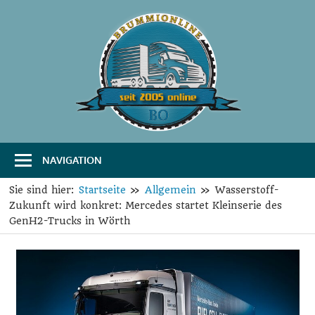
Zum
Inhalt
springen
B
Das
Portal
r
für
Transport
u
und
Logistik
NAVIGATION
m
m
Sie sind hier:
Startseite
Allgemein
Wasserstoff-
Zukunft wird konkret: Mercedes startet Kleinserie des
i
GenH2-Trucks in Wörth
O
n
l