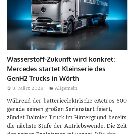
i
n
e
Wasserstoff-Zukunft wird konkret:
Mercedes startet Kleinserie des
GenH2-Trucks in Wörth
3. März 2026
Elisa Wolf
Allgemein
Während der batterieelektrische eActros 600
gerade seinen großen Serienstart feiert,
zündet Daimler Truck im Hintergrund bereits
die nächste Stufe der Antriebswende. Die Zeit