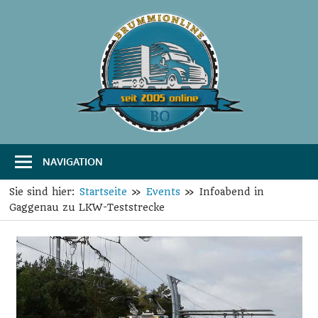
Zum
Inhalt
springen
B
Das
Portal
r
für
Transport
u
und
Logistik
NAVIGATION
m
m
Sie sind hier:
Startseite
Events
Infoabend in
Gaggenau zu LKW-Teststrecke
i
O
n
l