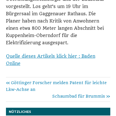
vorgestellt. Los geht‘s um 19 Uhr im
Bürgersaal im Gaggenauer Rathaus. Die
Planer haben nach Kritik von Anwohnern
einen etwa 800 Meter langen Abschnitt bei
Kuppenheim-Oberndorf für die
Elektrifizierung ausgespart.
Quelle dieses Artikels klick hier : Baden
Online
Beitragsnavigation
Vorheriger
Göttinger Forscher melden Patent für leichte
Beitrag:
Lkw-Achse an
Nächster
Schaumbad für Brummis
Beitrag:
NÜTZLICHES