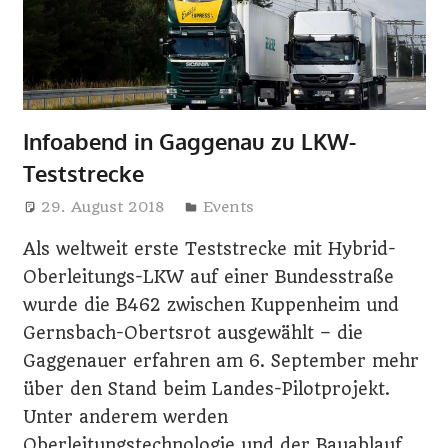
i
n
e
Infoabend in Gaggenau zu LKW-
Teststrecke
29. August 2018
Harry
Events
Als weltweit erste Teststrecke mit Hybrid-
Oberleitungs-LKW auf einer Bundesstraße
wurde die B462 zwischen Kuppenheim und
Gernsbach-Obertsrot ausgewählt – die
Gaggenauer erfahren am 6. September mehr
über den Stand beim Landes-Pilotprojekt.
Unter anderem werden
Oberleitungstechnologie und der Bauablauf