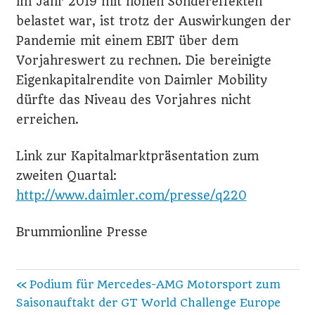
im Jahr 2019 mit hohen Sondereffekten
belastet war, ist trotz der Auswirkungen der
Pandemie mit einem EBIT über dem
Vorjahreswert zu rechnen. Die bereinigte
Eigenkapitalrendite von Daimler Mobility
dürfte das Niveau des Vorjahres nicht
erreichen.
Link zur Kapitalmarktpräsentation zum
zweiten Quartal:
http://www.daimler.com/presse/q220
Brummionline Presse
Beitragsnavigation
Vorheriger
Podium für Mercedes-AMG Motorsport zum
Beitrag:
Saisonauftakt der GT World Challenge Europe