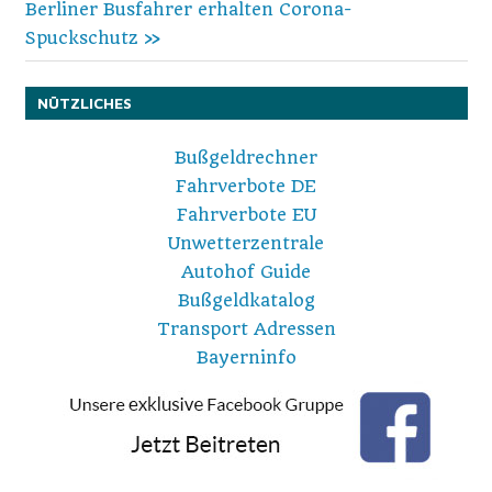
Nächster
Berliner Busfahrer erhalten Corona-
Beitrag:
Spuckschutz
NÜTZLICHES
Bußgeldrechner
Fahrverbote DE
Fahrverbote EU
Unwetterzentrale
Autohof Guide
Bußgeldkatalog
Transport Adressen
Bayerninfo