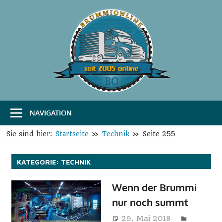
Zum
Inhalt
springen
B
Das
Portal
r
für
Transport
u
und
Logistik
NAVIGATION
m
m
Sie sind hier:
Startseite
Technik
Seite 255
i
KATEGORIE:
TECHNIK
O
Wenn der Brummi
n
nur noch summt
l
29. Mai 2018
Harry