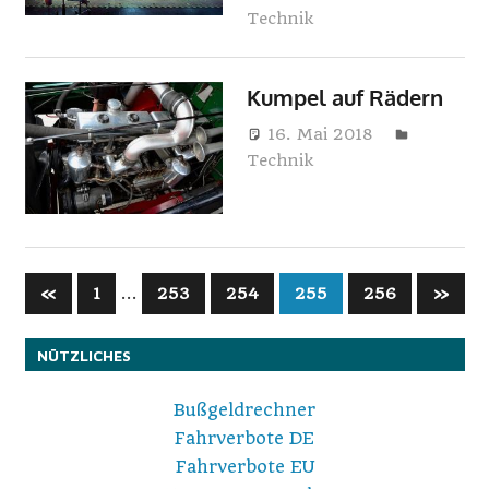
Technik
i
n
Kumpel auf Rädern
e
16. Mai 2018
Harry
Technik
Seitennummerierung
Vorherige
…
Nächst
«
1
253
254
255
256
»
Beiträge
Beiträg
der
NÜTZLICHES
Beiträge
Bußgeldrechner
Fahrverbote DE
Fahrverbote EU