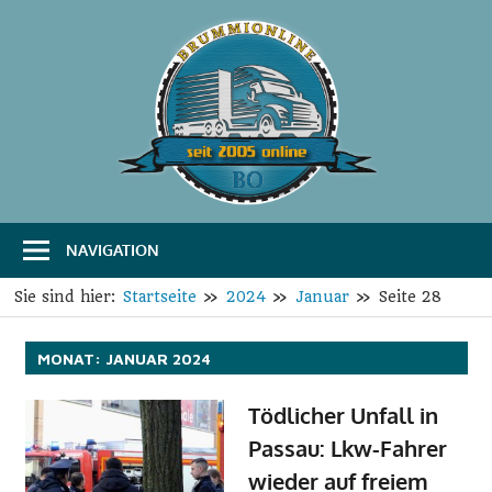
Zum
Inhalt
springen
B
Das
Portal
r
für
Transport
u
und
Logistik
NAVIGATION
m
m
Sie sind hier:
Startseite
2024
Januar
Seite 28
i
MONAT:
JANUAR 2024
O
Tödlicher Unfall in
n
Passau: Lkw-Fahrer
l
wieder auf freiem