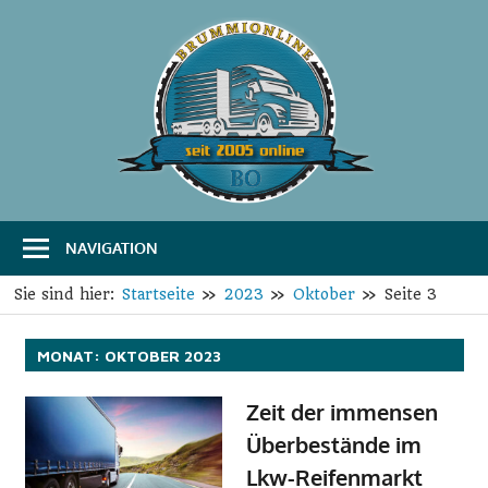
Zum
Inhalt
springen
B
Das
Portal
r
für
Transport
u
und
Logistik
NAVIGATION
m
m
Sie sind hier:
Startseite
2023
Oktober
Seite 3
i
MONAT:
OKTOBER 2023
O
Zeit der immensen
n
Überbestände im
l
Lkw-Reifenmarkt