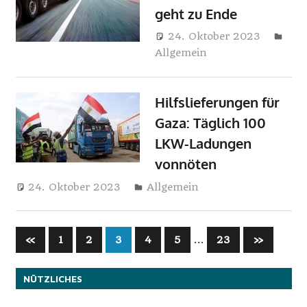
geht zu Ende
i
24. Oktober 2023
n
Allgemein
Harry
e
Hilfslieferungen für
Gaza: Täglich 100
LKW-Ladungen
vonnöten
24. Oktober 2023
Harry
Allgemein
Seitennummerierung
Vorherige
…
Nächste
«
1
2
3
4
5
23
»
Beiträge
Beiträge
der
NÜTZLICHES
Beiträge