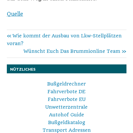
Quelle
Beitragsnavigation
Vorheriger
Wie kommt der Ausbau von Lkw-Stellplätzen
Beitrag:
voran?
Nächster
Wünscht Euch Das Brummionline Team
Beitrag:
NÜTZLICHES
Bußgeldrechner
Fahrverbote DE
Fahrverbote EU
Unwetterzentrale
Autohof Guide
Bußgeldkatalog
Transport Adressen