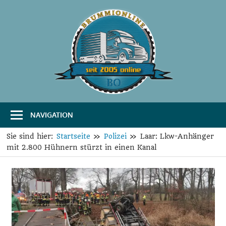
Zum
Inhalt
springen
B
Das
Portal
r
für
Transport
u
und
Logistik
NAVIGATION
m
m
Sie sind hier:
Startseite
Polizei
Laar: Lkw-Anhänger
mit 2.800 Hühnern stürzt in einen Kanal
i
O
n
l