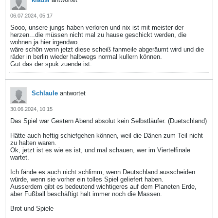
06.07.2024, 05:17
Sooo, unsere jungs haben verloren und nix ist mit meister der
herzen...die müssen nicht mal zu hause geschickt werden, die
wohnen ja hier irgendwo...
wäre schön wenn jetzt diese scheiß fanmeile abgeräumt wird und die
räder in berlin wieder halbwegs normal kullern können.
Gut das der spuk zuende ist.
Schlaule
antwortet
30.06.2024, 10:15
Das Spiel war Gestern Abend absolut kein Selbstläufer. (Duetschland)
Hätte auch heftig schiefgehen können, weil die Dänen zum Teil nicht
zu halten waren.
Ok, jetzt ist es wie es ist, und mal schauen, wer im Viertelfinale
wartet.
Ich fände es auch nicht schlimm, wenn Deutschland ausscheiden
würde, wenn sie vorher ein tolles Spiel geliefert haben.
Ausserdem gibt es bedeutend wichtigeres auf dem Planeten Erde,
aber Fußball beschäftigt halt immer noch die Massen.
Brot und Spiele